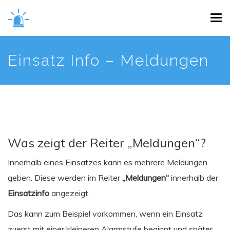
Skip
Tog
to
navi
main
content
Einsatz Info – Meldungen
Was zeigt der Reiter „Meldungen“?
Innerhalb eines Einsatzes kann es mehrere Meldungen
geben. Diese werden im Reiter
„Meldungen“
innerhalb der
Einsatzinfo
angezeigt.
Das kann zum Beispiel vorkommen, wenn ein Einsatz
zuerst mit einer kleineren Alarmstufe beginnt und später