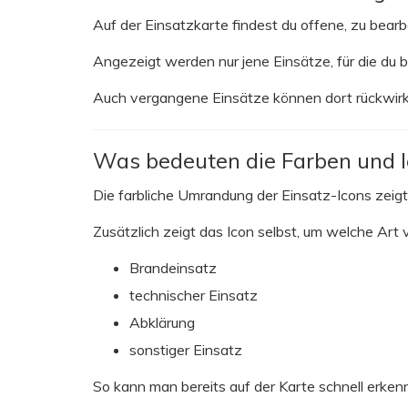
Auf der Einsatzkarte findest du offene, zu bear
Angezeigt werden nur jene Einsätze, für die du
Auch vergangene Einsätze können dort rückwir
Was bedeuten die Farben und 
Die farbliche Umrandung der Einsatz-Icons zeigt 
Zusätzlich zeigt das Icon selbst, um welche Art v
Brandeinsatz
technischer Einsatz
Abklärung
sonstiger Einsatz
So kann man bereits auf der Karte schnell erkenn