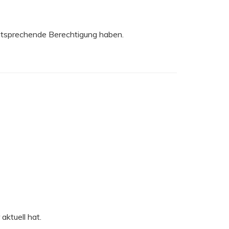
entsprechende Berechtigung haben.
aktuell hat.