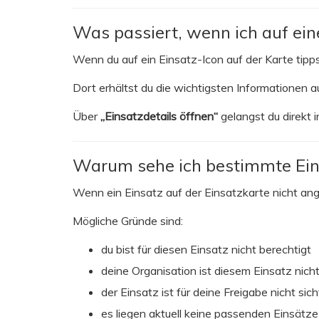
Was passiert, wenn ich auf ein
Wenn du auf ein Einsatz-Icon auf der Karte tippst
Dort erhältst du die wichtigsten Informationen au
Über
„Einsatzdetails öffnen“
gelangst du direkt i
Warum sehe ich bestimmte Ein
Wenn ein Einsatz auf der Einsatzkarte nicht ange
Mögliche Gründe sind:
du bist für diesen Einsatz nicht berechtigt
deine Organisation ist diesem Einsatz nich
der Einsatz ist für deine Freigabe nicht sic
es liegen aktuell keine passenden Einsätze