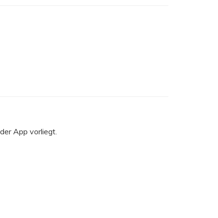
der App vorliegt.